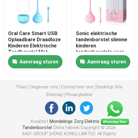
navulbare elektrische tandenborstel
Oral Care Smart USB
Sonic elektrische
Volwassen Elektrische Tandenborstel
Oplaadbare Draadloze
tandenborstel slimme
Kinderen Elektrische
kinderen
Tandborstel Met
tandenborstels voor
Jonge geitjes Elektrische Tandenborstel
Smart Timer
kinderen waterdichte
Aanvraag sturen
Aanvraag sturen
elektrische
tandenborstel
Sonic Electric Toothbrush
Thuis
Ongeveer ons
Contacteer ons
Desktop Site
Slimme elektrische tandenborstel
Sitemap
Privacybeleid
Kwaliteit
Mondelinge Zorg Elektrische
Tandenborstel
China Fabriek.Copyright © 2026
SAEF GROUP (HONG KONG) LIMITED. All Rights