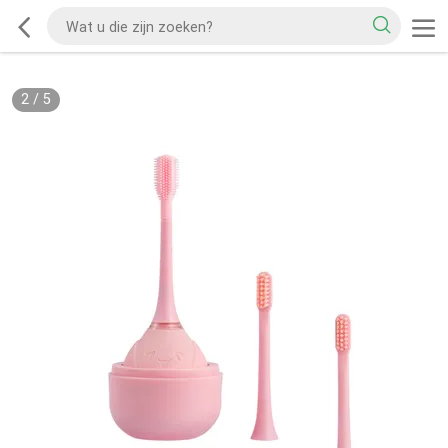
2
/
5