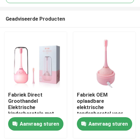
Geadviseerde Producten
Fabriek Direct
Fabriek OEM
Thuis
Groothandel
oplaadbare
Elektrische
elektrische
kinderborstels met
tandenborstel voor
Producten
draadloos opladen
kinderen van 3-15 jaar
Aanvraag sturen
Aanvraag sturen
met cirkelvormig
siliconen
Video's