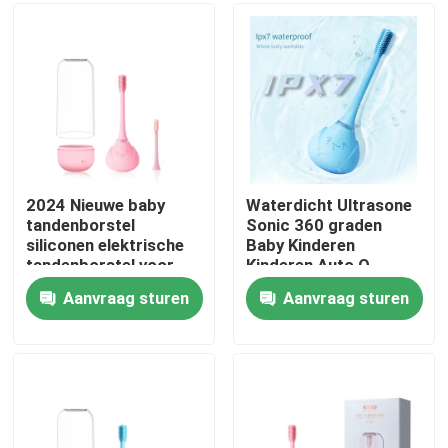
Over ons
Fabriekstocht
Kwaliteitscontrole
2024 Nieuwe baby
Waterdicht Ultrasone
tandenborstel
Sonic 360 graden
siliconen elektrische
Baby Kinderen
Neem contact met ons op
tandenborstel voor
Kinderen Auto O-
kinderen met slimme
Shape Electr
Aanvraag sturen
Aanvraag sturen
timer
Toothbrush
Vraag een offerte
Mondelinge Zorg Elektrische Tandenborstel
Waterdichte Elektrische Tandenborstel