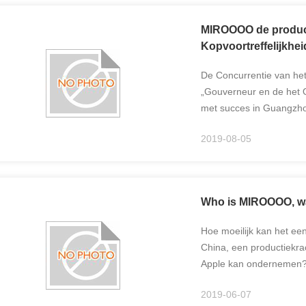
MIROOOO de produc
Kopvoortreffelijkhe
De Concurrentie van het
„Gouverneur en de het
met succes in Guangzh
voortreffelijkheidstoek
2019-08-05
Kop van de 9de „Gouvern
Who is MIROOOO, w
Hoe moeilijk kan het een
China, een productiekra
Apple kan ondernemen? V
gieterijindustrie als ee
2019-06-07
basiswaarbor...