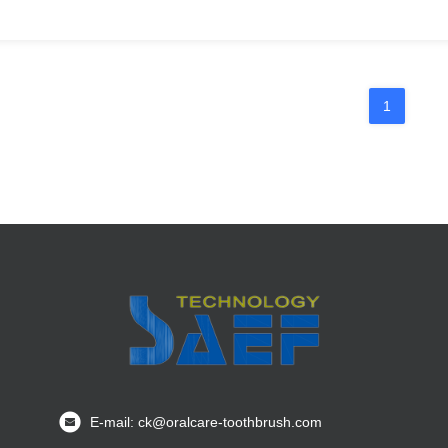
1
E-mail: ck@oralcare-toothbrush.com