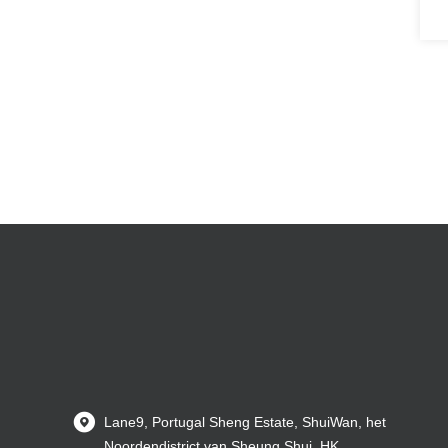
Lane9, Portugal Sheng Estate, ShuiWan, het
Noordendistrict van Sheung Shui, HK