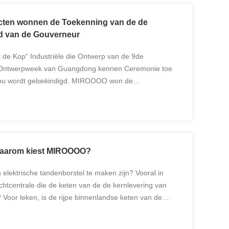
ten wonnen de Toekenning van de de
id van de Gouverneur
 de Kop“ Industriële die Ontwerp van de 9de
 Ontwerpweek van Guangdong kennen Ceremonie toe
ou wordt gebeëindigd. MIROOOO won de
enning in de productgroep en de conceptengroep de
eur“ met ...
aarom kiest MIROOOO?
 elektrische tandenborstel te maken zijn? Vooral in
chtcentrale die de keten van de de kernlevering van
oor leken, is de rijpe binnenlandse keten van de
n schansdek op een vliegdekschip, dat de