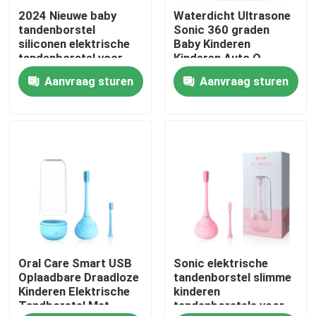
2024 Nieuwe baby
Waterdicht Ultrasone
tandenborstel
Sonic 360 graden
Over ons
siliconen elektrische
Baby Kinderen
tandenborstel voor
Kinderen Auto O-
kinderen met slimme
Shape Electr
Aanvraag sturen
Aanvraag sturen
Fabriekstocht
timer
Toothbrush
Kwaliteitscontrole
Neem contact met ons op
Vraag een offerte
Oral Care Smart USB
Sonic elektrische
Mondelinge Zorg Elektrische Tandenborstel
Oplaadbare Draadloze
tandenborstel slimme
Kinderen Elektrische
kinderen
Tandborstel Met
tandenborstels voor
Waterdichte Elektrische Tandenborstel