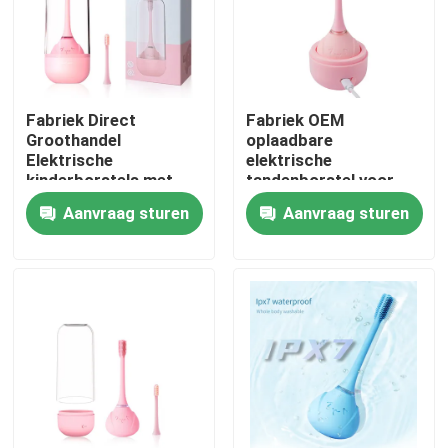
Fabriek Direct
Fabriek OEM
Groothandel
oplaadbare
Elektrische
elektrische
kinderborstels met
tandenborstel voor
draadloos opladen
kinderen van 3-15 jaar
Aanvraag sturen
Aanvraag sturen
met cirkelvormig
siliconen
Thuis
Producten
Video's