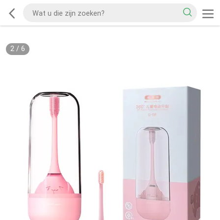
2
/
6