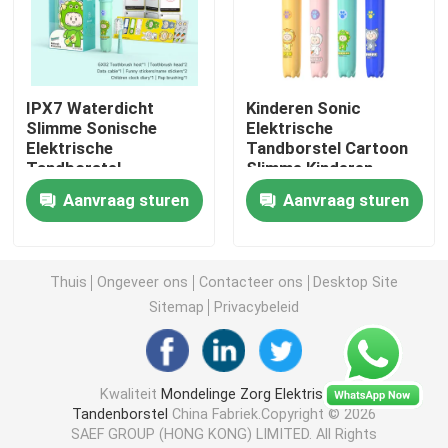
navulbare elektrische tandenborstel
IPX7 Waterdicht
Kinderen Sonic
Volwassen Elektrische Tandenborstel
Slimme Sonische
Elektrische
Elektrische
Tandborstel Cartoon
Tandborstel
Slimme Kinderen
Jonge geitjes Elektrische Tandenborstel
Oplaadbare
Tandborstels Voor 3-
Aanvraag sturen
Aanvraag sturen
Vibrerende
15 jarige kinderen
Automatische
Sonic Electric Toothbrush
Tandborstel
Thuis
Ongeveer ons
Contacteer ons
Desktop Site
Slimme elektrische tandenborstel
Sitemap
Privacybeleid
Kwaliteit
Mondelinge Zorg Elektrische
Tandenborstel
China Fabriek.Copyright © 2026
SAEF GROUP (HONG KONG) LIMITED. All Rights