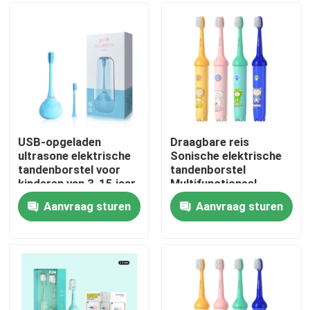
Over ons
Fabriekstocht
Kwaliteitscontrole
USB-opgeladen
Draagbare reis
ultrasone elektrische
Sonische elektrische
tandenborstel voor
tandenborstel
Neem contact met ons op
kinderen van 3-15 jaar
Multifunctioneel
schoonmaken
Aanvraag sturen
Aanvraag sturen
Elektrische
Vraag een offerte
tandenborstel
Mondelinge Zorg Elektrische Tandenborstel
Waterdichte Elektrische Tandenborstel