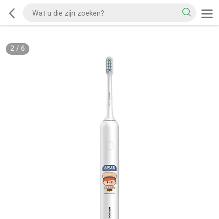
2
/
6