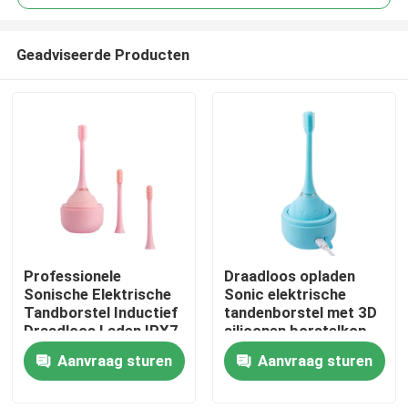
Geadviseerde Producten
Professionele
Draadloos opladen
Thuis
Sonische Elektrische
Sonic elektrische
Tandborstel Inductief
tandenborstel met 3D
Draadloos Laden IPX7
siliconen borstelkop
Producten
Waterdicht
en slimme timer
Aanvraag sturen
Aanvraag sturen
Elektrische
Tandborstel
Video's