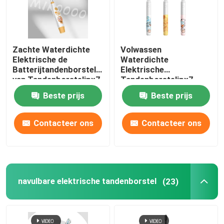
Zachte Waterdichte
Volwassen
Elektrische de
Waterdichte
Batterijtandenborstel
Elektrische
van Tandenborstelipx7
Tandenborstelipx7
Schoonmakende
Ultrasone Navulbare
Beste prijs
Beste prijs
Kinderen
Tandenborstel
Contacteer ons
Contacteer ons
Thuis
navulbare elektrische tandenborstel
(23)
Producten
Video's