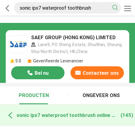
SAEF GROUP (HONG KONG) LIMITED
Lane9, PO Sheng Estate, ShuiWan, Sheung
Shui North District, HK,China
5.0
Geverifieerde Leverancier
Bel nu
Contacteer ons
PRODUCTEN
ONGEVEER ONS
sonic ipx7 waterproof toothbrush online fabricage
(145)