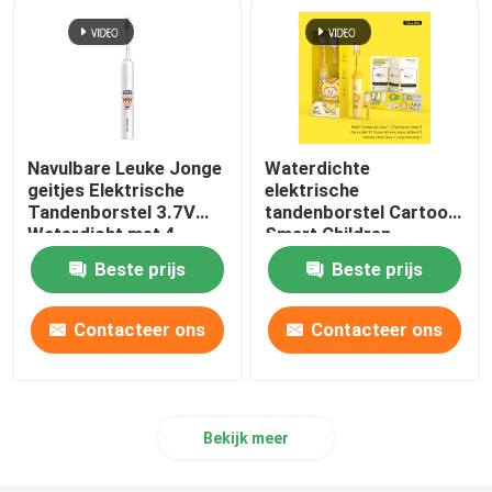
Navulbare Leuke Jonge
Waterdichte
geitjes Elektrische
elektrische
Tandenborstel 3.7V
tandenborstel Cartoon
Waterdicht met 4
Smart Children
wijzen
Tandenborstel
Beste prijs
Beste prijs
Automatische
tandenborstel
Contacteer ons
Contacteer ons
Bekijk meer