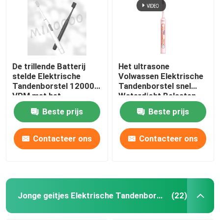
navulbare elektrische tandenborstel
Volwassen Elektrische Tandenborstel
De trillende Batterij
Het ultrasone
stelde Elektrische
Volwassen Elektrische
Tandenborstel 12000
Tandenborstel snel
Jonge geitjes Elektrische Tandenborstel
VPM met het
Waterdicht Belasten
Varkenshaar van
met 4 Wijzen
Beste prijs
Beste prijs
Dupont in werking
Sonic Electric Toothbrush
Contacteer ons
Contacteer ons
Slimme elektrische tandenborstel
Jonge geitjes Elektrische Tandenborstel
(22)