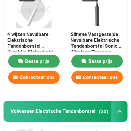
Over ons
4 wijzen Navulbare
Slimme Vastgestelde
Fabriekstocht
Elektrische
Navulbare Elektrische
Tandenborstel
Tandenborstel Sonic
Krachtig Waterdicht
Wireless Charging
Kwaliteitscontrole
Sonic Cleaning IPX7
Waterproof
Beste prijs
Beste prijs
Neem contact met ons op
Contacteer ons
Contacteer ons
Vraag een offerte
Mondelinge Zorg Elektrische Tandenborstel
Volwassen Elektrische Tandenborstel
(30)
Waterdichte Elektrische Tandenborstel