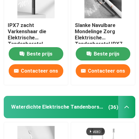
IPX7 zacht
Slanke Navulbare
Varkenshaar die
Mondelinge Zorg
Elektrische
Elektrische
Tandenborstel
Tandenborstel IPX7
Navulbaar voor
Waterdicht met 3
Beste prijs
Beste prijs
Gombescherming
Wijzen
roteren
Contacteer ons
Contacteer ons
Waterdichte Elektrische Tandenborstel
(36)